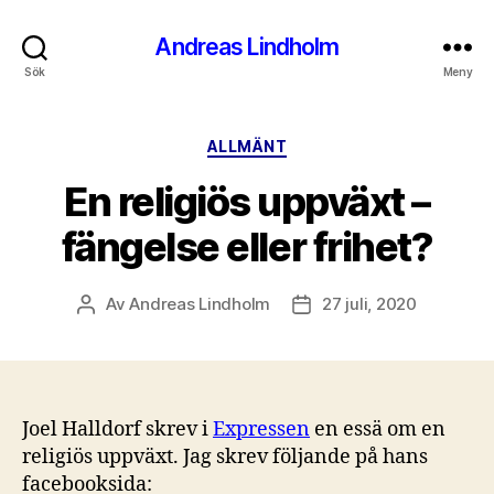
Andreas Lindholm
Sök
Meny
Kategorier
ALLMÄNT
En religiös uppväxt –
fängelse eller frihet?
Av
Andreas Lindholm
27 juli, 2020
Inläggsförfattare
Inläggsdatum
Joel Halldorf skrev i
Expressen
en essä om en
religiös uppväxt. Jag skrev följande på hans
facebooksida: