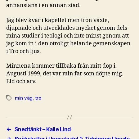
annanstans i en annan stad.
Jag blev kvar i kapellet men tron växte,
djupnade och utvecklades mycket genom dels
mina studier i teologi och inte minst genom att
jag kom in i den otroligt helande gemenskapen
i Tro och ljus.
Minnena kommer tillbaka från mitt dop i
Augusti 1999, det var min far som döpte mig.
Eld och arv.
min väg
,
tro
Etiketter
←
Snedtänkt – Kalle Lind
→
Spökskyltar i Uppsala del 1: Tidningen Upsala